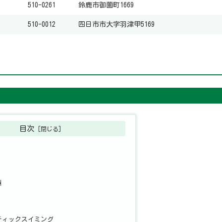
510-0261
鈴鹿市御薗町1669
510-0012
四日市市大字羽津甲5169
目次
州
ティックスイミング