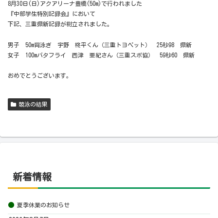
8月30日(日)アクアリーナ豊橋(50m)で行われました
『中部学生特別記録会』において
下記、三重県新記録が樹立されました。
男子 50m背泳ぎ 宇野 柊平くん（三重トヨペット） 25秒98 県新
女子 100mバタフライ 西津 亜紀さん（三重スポ協） 59秒60 県新
おめでとうございます。
競泳の結果
新着情報
夏季休業のお知らせ