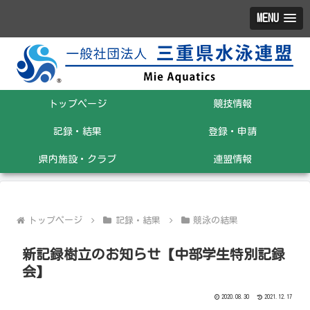
MENU
トップページ
競技情報
記録・結果
登録・申請
県内施設・クラブ
連盟情報
トップページ
記録・結果
競泳の結果
新記録樹立のお知らせ【中部学生特別記録
会】
2020.08.30
2021.12.17