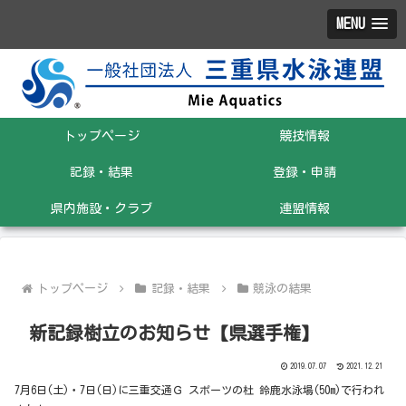
MENU
トップページ
競技情報
記録・結果
登録・申請
県内施設・クラブ
連盟情報
トップページ
記録・結果
競泳の結果
新記録樹立のお知らせ【県選手権】
2019.07.07
2021.12.21
7月6日(土)・7日(日)に三重交通Ｇ スポーツの杜 鈴鹿水泳場(50m)で行われ