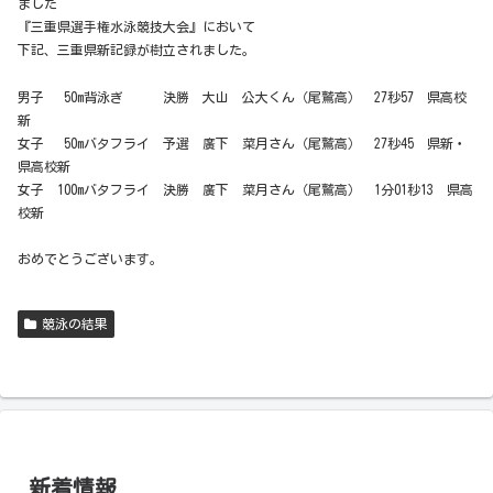
ました
『三重県選手権水泳競技大会』において
下記、三重県新記録が樹立されました。
男子 50m背泳ぎ 決勝 大山 公大くん（尾鷲高） 27秒57 県高校
新
女子 50mバタフライ 予選 廣下 菜月さん（尾鷲高） 27秒45 県新・
県高校新
女子 100mバタフライ 決勝 廣下 菜月さん（尾鷲高） 1分01秒13 県高
校新
おめでとうございます。
競泳の結果
新着情報