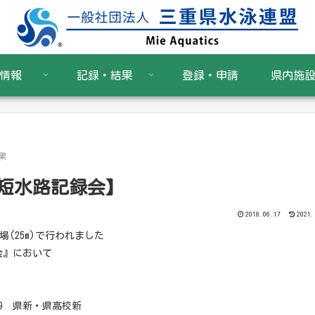
情報
記録・結果
登録・申請
県内施
果
短水路記録会】
2018.06.17
2021.
場(25m)で行われました
会』において
09 県新・県高校新