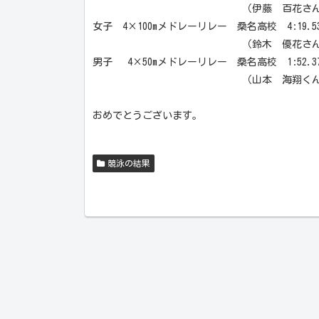
（伊藤 百花さん・伊藤 香乃さ
女子 4×100mメドレーリレー 桑名高校 4:19.
（鈴木 優花さん・世古 万琴さ
男子 4×50mメドレーリレー 桑名高校 1:52.
（山本 海翔くん・高橋 侑希く
おめでとうございます。
競泳の結果