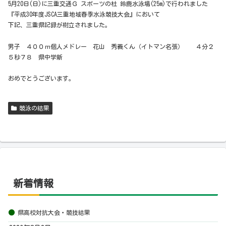
5月20日(日)に三重交通Ｇ スポーツの杜 鈴鹿水泳場(25m)で行われました
『平成30年度JSCA三重地域春季水泳競技大会』において
下記、三重県記録が樹立されました。
男子 ４００ｍ個人メドレー 花山 秀義くん（イトマン名張） ４分２
５秒７８ 県中学新
おめでとうございます。
競泳の結果
新着情報
県高校対抗大会・競技結果