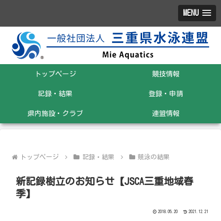
MENU
トップページ
競技情報
記録・結果
登録・申請
県内施設・クラブ
連盟情報
トップページ
記録・結果
競泳の結果
新記録樹立のお知らせ【JSCA三重地域春
季】
2018.05.20
2021.12.21