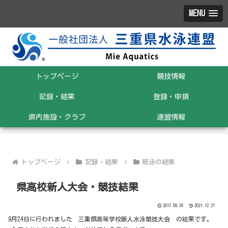
MENU
トップページ
競技情報
記録・結果
登録・申請
県内施設・クラブ
連盟情報
トップページ
記録・結果
競泳の結果
県高校新人大会・競技結果
2017.09.24
2021.12.21
9月24日に行われました 三重県高等学校新人水泳競技大会 の結果です。