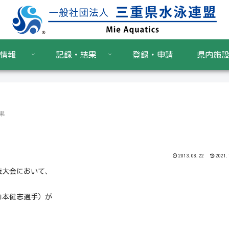
情報
記録・結果
登録・申請
県内施
果
2013.08.22
2021.
技大会において、
山本健志選手）が