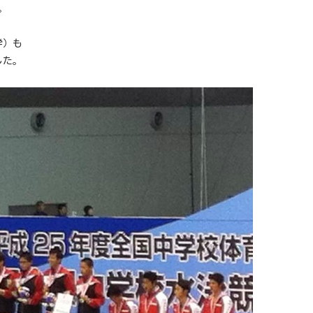
。
学）も
した。