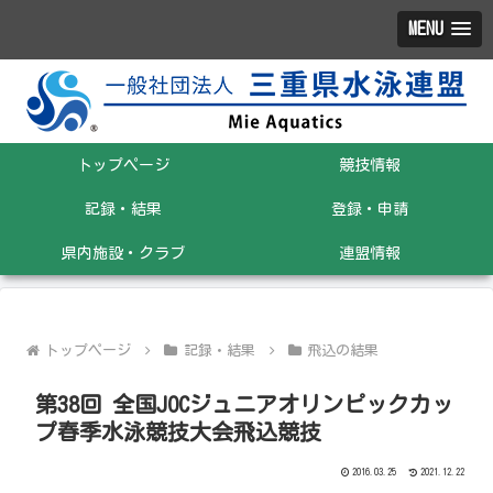
MENU
トップページ
競技情報
記録・結果
登録・申請
県内施設・クラブ
連盟情報
トップページ
記録・結果
飛込の結果
第38回 全国JOCジュニアオリンピックカッ
プ春季水泳競技大会飛込競技
2016.03.25
2021.12.22