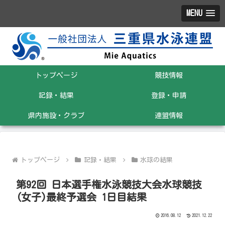
MENU
トップページ
競技情報
記録・結果
登録・申請
県内施設・クラブ
連盟情報
トップページ
記録・結果
水球の結果
第92回 日本選手権水泳競技大会水球競技
(女子)最終予選会 1日目結果
2016.08.12
2021.12.22