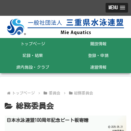
MENU
トップページ
競技情報
記録・結果
登録・申請
県内施設・クラブ
連盟情報
トップページ
委員会
総務委員会
総務委員会
日本水泳連盟100周年記念ビート板寄贈
2025.05.21
総務委員会